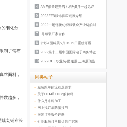
季展观众预登记开启！
4
AME预登记开启！相约5月一起见证
精彩绽放！
5
2023EFB服饰供应链展介绍
6
2022一场链接纺织服装全产业链的时
数的细化分
尚盛会，等您赴约！
7
.寻服装厂家合作
8
针织&面料展5月18-19日重磅开展
限制了铺布
9
2022第十二届中国国际电子商务博览
会 （中国 义乌）
10
2022OUE职业装·团服展|上海展预告
新鲜出炉！
真丝面料，
同类帖子
服装跟单的流程及要求
关于OEM和ODM的解释
件数越多，
什么是来料加工
网上找订单防骗技巧
服装订单报价详解
理规划铺布长
针织服装订单报价操作实例