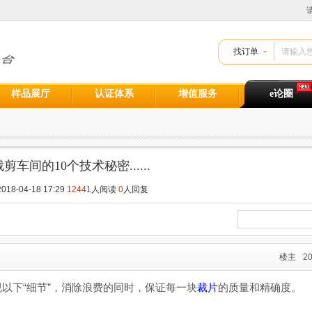
找订单
样品展厅
认证体系
增值服务
e论圈
剪车间的10个技术秘密......
18-04-18 17:29
12441
人阅读
0
人回复
楼主
20
以下“细节”，消除浪费的同时，保证每一块
裁片
的质量和精确度。