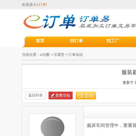
欢迎进入
e订单
!
首页
找订单
找工厂
当前位置：
e论圈
->
E课堂
>
订单知识
服装裁
更新于 20
返回列表
裁床车间管理中，要重视