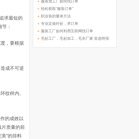
服装加工厂如何找订单
轻松获取“服装订单”
职业装的量体方法
追求最短的
专业定做衬衫，求订单
细节：
服装工厂如何利用互联网找订单
毛衫工厂，毛衫加工，毛衣厂家 首选明强
宽度，要根据
服饰
，造成不可逆
循环纹样内。
工作的成效以
裁片质量的前
美”的排料