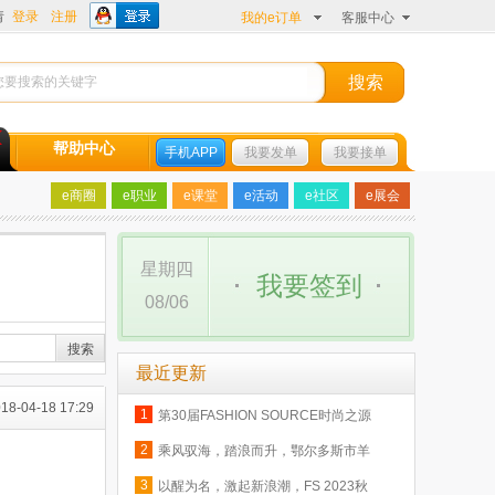
请
登录
注册
我的e订单
客服中心
帮助中心
手机APP
我要发单
我要接单
e商圈
e职业
e课堂
e活动
e社区
e展会
星期四
我要签到
08/06
最近更新
18-04-18 17:29
1
第30届FASHION SOURCE时尚之源
深圳展圆满闭幕
2
乘风驭海，踏浪而升，鄂尔多斯市羊
绒时尚日强势登陆巴黎时装周
3
以醒为名，激起新浪潮，FS 2023秋