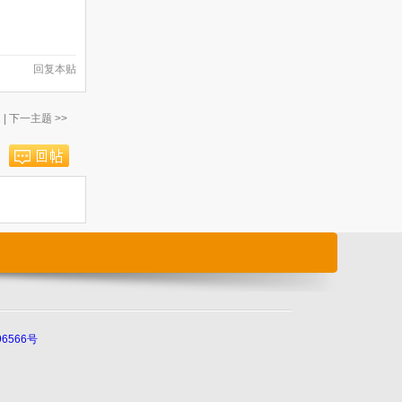
回复本贴
题
|
下一主题 >>
96566号