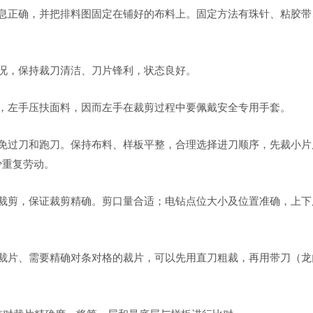
信息正确，并把排料图固定在铺好的布料上。固定方法有珠针、粘胶带
情况，保持裁刀清洁、刀片锋利，状态良好。
刀，左手压扶面料，因而左手在裁剪过程中要佩戴安全专用手套。
避免过刀和跑刀。保持布料、样板平整，合理选择进刀顺序，先裁小片
少重复劳动。
条裁剪，保证裁剪精确。剪口量合适；电钻点位大小及位置准确，上下
小裁片、需要精确对条对格的裁片，可以先用直刀粗裁，再用带刀（龙