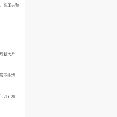
、高压夹和
后裁大片，
层不能滑
门刀）精