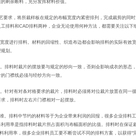
层的剩余断料，充分发挥材料价值。
工艺要求，将所裁样板在规定的布幅宽度内紧密排列，完成裁剪的同时
工排料和CAD排料两种，企业无论使用何种方法，都需要关注以下
幅宽度进行排料。材料的回缩性、织造布边都会影响排料的实际有效
理规划。
求。排料时裁片的摆放要与规定的纱向一致，否则会影响成衣的形态
片的门襟线必须与经纱方向一致。
理。针对有对条对格要求的裁片，排料时必须将对位裁片放置在同一
要求，排料时左右片门襟相对一起摆放。
”标准。排料中节约的材料等于为企业带来利润的回报，很多企业排料
料利用率是指排料时裁片所占面积与布幅面积的比值。排料时在保证
排料利用率，很多企业排料员工要不断尝试不同的排料方案，以获得“完