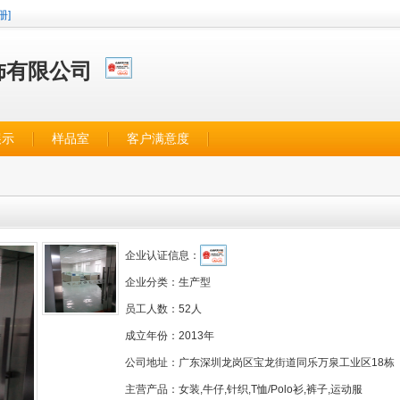
册]
饰有限公司
展示
样品室
客户满意度
企业认证信息：
企业分类：
生产型
员工人数：
52人
成立年份：
2013年
公司地址：
广东深圳龙岗区宝龙街道同乐万泉工业区18栋
主营产品：
女装,牛仔,针织,T恤/Polo衫,裤子,运动服