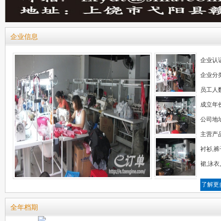
企业信息
企业认
企业分
员工人
成立年
公司地
主营产
衬衫,裤
裙,泳衣
了解更
全年档期