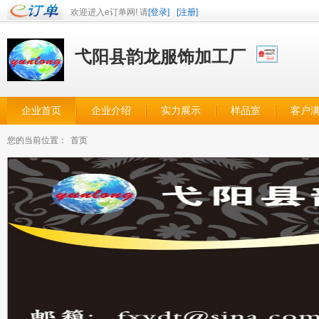
欢迎进入e订单网! 请
[登录]
[注册]
弋阳县韵龙服饰加工厂
企业首页
企业介绍
实力展示
样品室
客户
您的当前位置：
首页