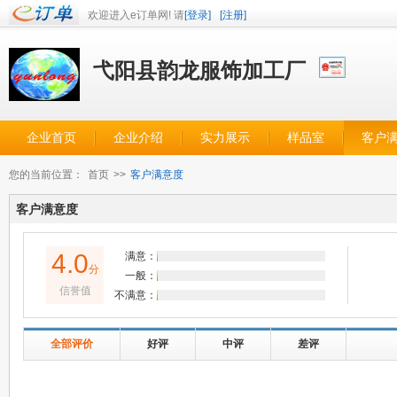
欢迎进入e订单网! 请
[登录]
[注册]
弋阳县韵龙服饰加工厂
企业首页
企业介绍
实力展示
样品室
客户
您的当前位置：
首页
>>
客户满意度
客户满意度
4.0
满意：
分
一般：
信誉值
不满意：
全部评价
好评
中评
差评