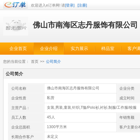
欢迎进入e订单网! 请
[登录]
[注册]
佛山市南海区志丹服饰有限公司
企业首页
企业介绍
实力展示
样品室
客户
您的当前位置：
首页
>>
公司简介
公司简介
佛山市南海区志丹服饰有限公司
公司名称
企业分类
私营
企业性质
成立时间
女装,男装,童装,针织,T恤/Polo衫,衬衫,制服/工作服/校服
主营产品：
45人
员工人数
年销售额
1300平方米
企业总面积
客户主要分
未定义
长期合作客户