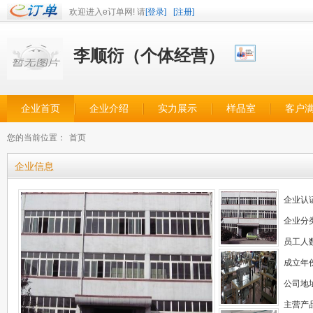
欢迎进入e订单网! 请
[登录]
[注册]
李顺衍（个体经营）
企业首页
企业介绍
实力展示
样品室
客户
您的当前位置：
首页
企业信息
企业认
企业分
员工人
成立年
公司地
主营产