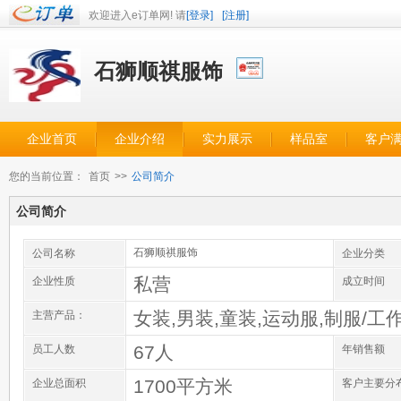
欢迎进入e订单网! 请
[登录]
[注册]
石狮顺祺服饰
企业首页
企业介绍
实力展示
样品室
客户
您的当前位置：
首页
>>
公司简介
公司简介
石狮顺祺服饰
公司名称
企业分类
私营
企业性质
成立时间
女装,男装,童装,运动服,制服/工
主营产品：
67人
员工人数
年销售额
1700平方米
企业总面积
客户主要分