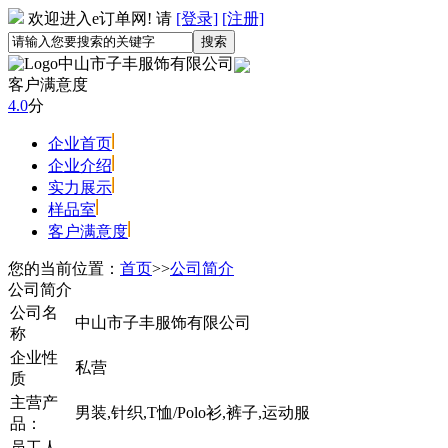
欢迎进入e订单网! 请
[登录]
[注册]
中山市子丰服饰有限公司
客户满意度
4.0
分
企业首页
企业介绍
实力展示
样品室
客户满意度
您的当前位置：
首页
>>
公司简介
公司简介
公司名
中山市子丰服饰有限公司
称
企业性
私营
质
主营产
男装,针织,T恤/Polo衫,裤子,运动服
品：
员工人