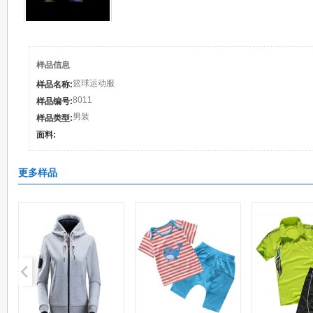
样品信息
篮球运动服
样品名称:
8011
样品编号:
男装
样品类型:
面料:
更多样品