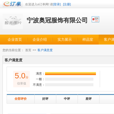
欢迎进入e订单网! 请
[登录]
[注册]
宁波奥冠服饰有限公司
企业首页
企业介绍
实力展示
样品室
客户
您的当前位置：
首页
>>
客户满意度
客户满意度
5.0
满意：
分
一般：
信誉值
不满意：
全部评价
好评
中评
差评