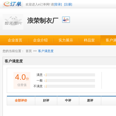
欢迎进入e订单网! 请
[登录]
[注册]
浪荣制衣厂
企业首页
企业介绍
实力展示
样品室
客户
您的当前位置：
首页
>>
客户满意度
客户满意度
4.0
满意：
分
一般：
信誉值
不满意：
全部评价
好评
中评
差评