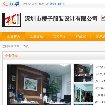
欢迎进入e订单网! 请
[登录]
[注册]
深圳市樱子服装设计有限公司
企业首页
企业介绍
实力展示
样品室
客户
您的当前位置：
首页
企业信息
企业认
企业分
员工人
成立年
公司地
舜工业