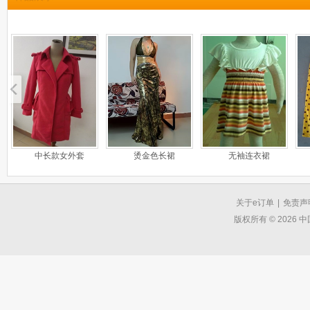
中长款女外套
烫金色长裙
无袖连衣裙
关于e订单
|
免责声
版权所有 © 2026 中