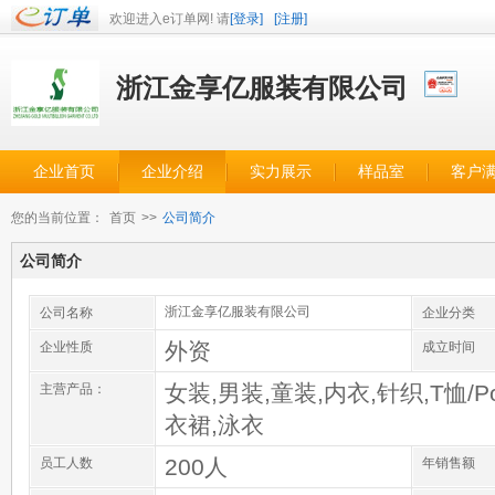
欢迎进入e订单网! 请
[登录]
[注册]
浙江金享亿服装有限公司
企业首页
企业介绍
实力展示
样品室
客户
您的当前位置：
首页
>>
公司简介
公司简介
浙江金享亿服装有限公司
公司名称
企业分类
外资
企业性质
成立时间
女装,男装,童装,内衣,针织,T恤/P
主营产品：
衣裙,泳衣
200人
员工人数
年销售额