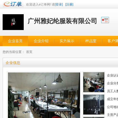
欢迎进入e订单网! 请
[登录]
[注册]
广州雅妃纶服装有限公司
企业首页
企业介绍
实力展示
样品室
客户
您的当前位置：
首页
企业信息
企业认
企业分
员工人
成立年
公司地
主营产