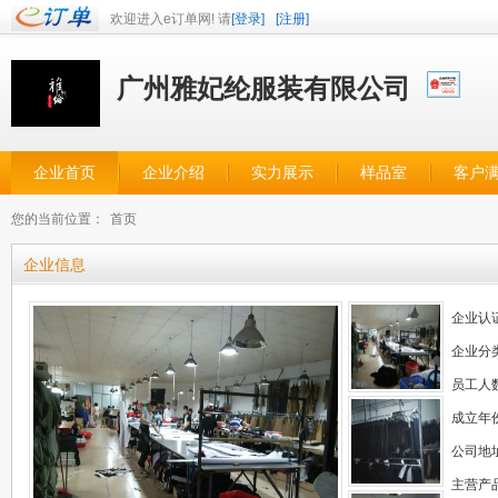
欢迎进入e订单网! 请
[登录]
[注册]
广州雅妃纶服装有限公司
企业首页
企业介绍
实力展示
样品室
客户
您的当前位置：
首页
企业信息
企业认
企业分
员工人
成立年
公司地
主营产