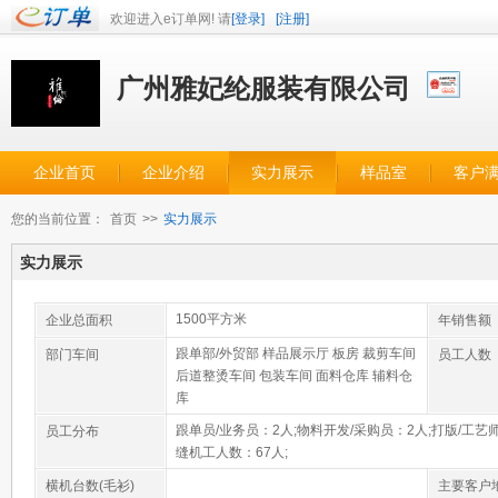
欢迎进入e订单网! 请
[登录]
[注册]
广州雅妃纶服装有限公司
企业首页
企业介绍
实力展示
样品室
客户
您的当前位置：
首页
>>
实力展示
实力展示
1500平方米
企业总面积
年销售额
跟单部/外贸部 样品展示厅 板房 裁剪车间
部门车间
员工人数
后道整烫车间 包装车间 面料仓库 辅料仓
库
跟单员/业务员：2人;物料开发/采购员：2人;打版/工艺
员工分布
缝机工人数：67人;
横机台数(毛衫)
主要客户