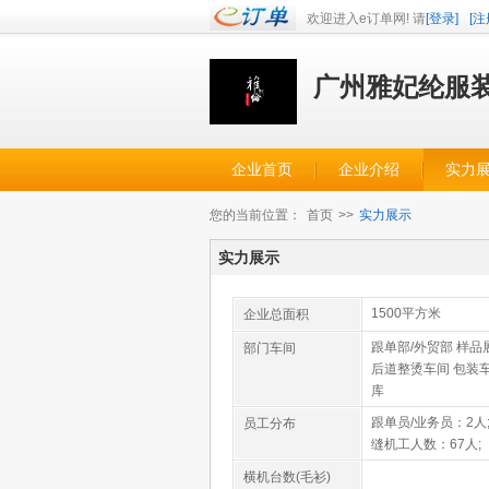
欢迎进入e订单网! 请
[登录]
[注
广州雅妃纶服
企业首页
企业介绍
实力
您的当前位置：
首页
>>
实力展示
实力展示
1500平方米
企业总面积
跟单部/外贸部 样品
部门车间
后道整烫车间 包装车
库
跟单员/业务员：2人
员工分布
缝机工人数：67人;
横机台数(毛衫)