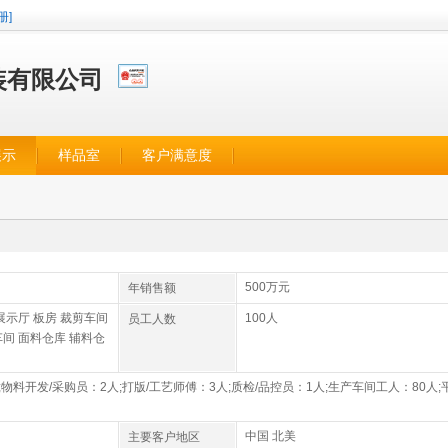
册]
装有限公司
展示
样品室
客户满意度
500万元
年销售额
展示厅 板房 裁剪车间
100人
员工人数
间 面料仓库 辅料仓
;物料开发/采购员：2人;打版/工艺师傅：3人;质检/品控员：1人;生产车间工人：80人;
中国 北美
主要客户地区