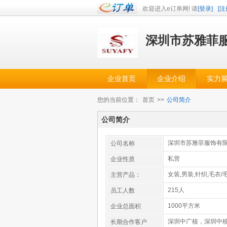
欢迎进入e订单网! 请
[登录]
[注
深圳市苏雅菲
企业首页
企业介绍
实力
您的当前位置：
首页
>>
公司简介
公司简介
深圳市苏雅菲服饰有
公司名称
私营
企业性质
女装,男装,针织,毛衣/毛
主营产品：
215人
员工人数
1000平方米
企业总面积
深圳中广核，深圳中
长期合作客户