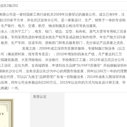
业区2栋202
限公司是一家经国家工商行政机关2009年注册登记的服装公司。成立已有6年，注
占地1320多平方米，并在武汉设有分公司。是一家集设计、生产、销售于一体的专业制
、生产银行、电力、交通、航空、物业制服及公检法司等执法服装。
百余人（含兴宁工厂），电车、钮门、锁边、定型、粘朴机、蒸气大烫等专用机三百多
设备。车间采用先进的单线流水线生产程序及成品独立制作程序。年生产能力320多
、板房、生产车间、后道车间、质检部门和售后服务部门，充分保证产品质量之优良、
展之路：2009年成立深圳市苏雅菲服饰，专接制服订制业务（以立
司（佩洛西时装，现专营专卖店） ；2010年增加到四条生产线，月产量达到三万
国建筑集团、大亚湾核电站、兴业银行、学校教职工工服；2012年成立武汉分公司
工业区，定位为男、女高端西装，申请到自主品牌“SUYAFY苏雅菲“ 开始接触深圳外
立湖南长沙分公司，业务涉及以长沙为中心的周围市场发展，同年以160万一年的代理费
东省总代理，可以以”九牧王“品牌受理广东省一切制服业务；2014年成务入围深圳市政
应商，同年公司业务额达到2200万元。2015年以合作的方式与知名设计师王倩、华
装典藏》一书。
资质认证