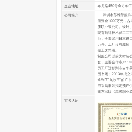
布龙路450号金方华工
企业地址
深圳市苏雅菲服饰有
公司简介
册资金1000万元，
服职业装公司。设计
现有熟练技术员工二
台，全套采用日本进口
万件。工厂设有裁房
做工之精湛。 发
制服公司以前为时装公
套，主要合作客户：中
另工厂迁移到布吉华美
围市场；2013年成
拿到了”九牧王“的广
府采购服装指定预产供
建东出版《高级职业
实名认证