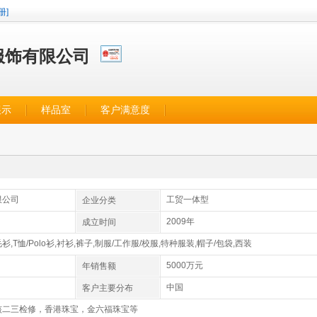
册]
服饰有限公司
展示
样品室
客户满意度
限公司
工贸一体型
企业分类
2009年
成立时间
衫,T恤/Polo衫,衬衫,裤子,制服/工作服/校服,特种服装,帽子/包袋,西装
5000万元
年销售额
中国
客户主要分布
核二三检修，香港珠宝，金六福珠宝等