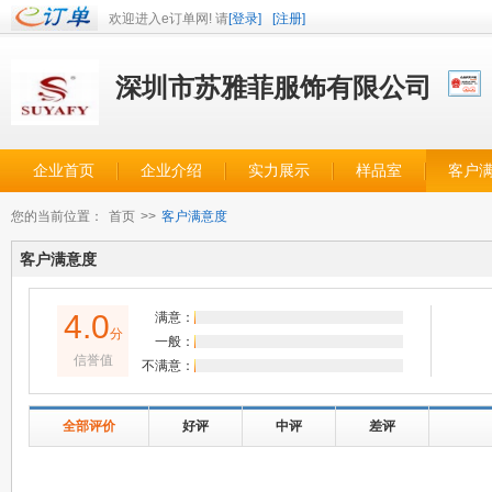
欢迎进入e订单网! 请
[登录]
[注册]
深圳市苏雅菲服饰有限公司
企业首页
企业介绍
实力展示
样品室
客户
您的当前位置：
首页
>>
客户满意度
客户满意度
4.0
满意：
分
一般：
信誉值
不满意：
全部评价
好评
中评
差评