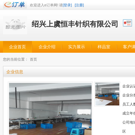
欢迎进入e订单网! 请
[登录]
[注册]
绍兴上虞恒丰针织有限公司
企业首页
企业介绍
实力展示
样品室
客户
您的当前位置：
首页
企业信息
企业认
企业分
员工人
成立年
公司地
区