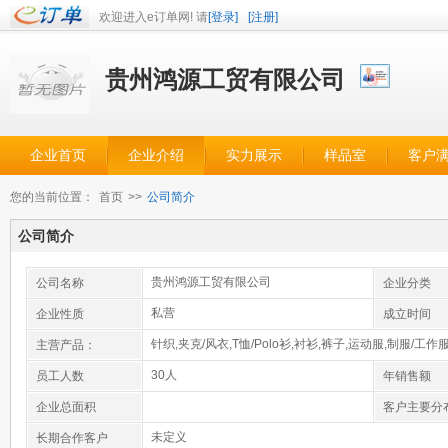
欢迎进入e订单网! 请
[登录]
[注册]
贵州鸿源工贸有限公司
企业首页
企业介绍
实力展示
样品室
客户
您的当前位置：
首页
>>
公司简介
公司简介
贵州鸿源工贸有限公司
公司名称
企业分类
私营
企业性质
成立时间
针织,夹克/风衣,T恤/Polo衫,衬衫,裤子,运动服,制服/工作
主营产品：
30人
员工人数
年销售额
企业总面积
客户主要分
未定义
长期合作客户