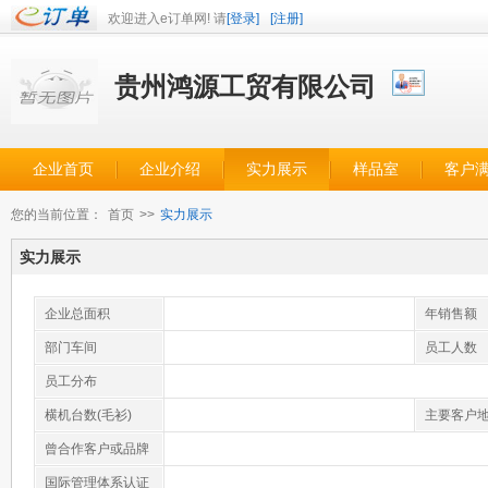
欢迎进入e订单网! 请
[登录]
[注册]
贵州鸿源工贸有限公司
企业首页
企业介绍
实力展示
样品室
客户
您的当前位置：
首页
>>
实力展示
实力展示
企业总面积
年销售额
部门车间
员工人数
员工分布
横机台数(毛衫)
主要客户
曾合作客户或品牌
国际管理体系认证