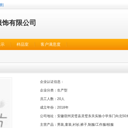
册]
服饰有限公司
展示
样品室
客户满意度
企业认证信息：
企业分类：
生产型
员工人数：
20人
成立年份：
2018年
公司地址：
安徽宿州灵璧县灵璧东关实验小学东门向北50
主营产品：
男装,童装,衬衫,裤子,制服/工作服/校服