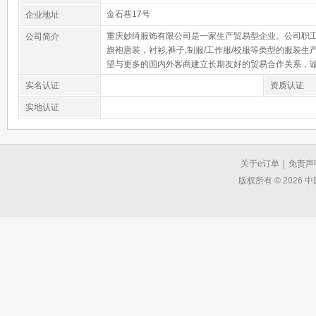
金石巷17号
企业地址
重庆妙绮服饰有限公司是一家生产贸易型企业。公司职工2
公司简介
旗袍唐装，衬衫,裤子,制服/工作服/校服等类型的服装生
望与更多的国内外客商建立长期友好的贸易合作关系，
实名认证
资质认证
实地认证
关于e订单
|
免责声
版权所有 © 2026 中