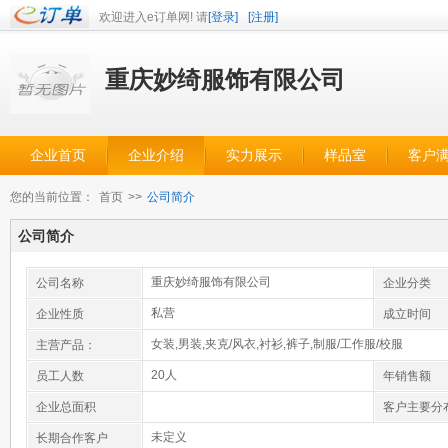
欢迎进入e订单网! 请
[登录]
[注册]
重庆妙绮服饰有限公司
企业首页
企业介绍
实力展示
样品室
客户
您的当前位置：
首页
>>
公司简介
公司简介
重庆妙绮服饰有限公司
公司名称
企业分类
私营
企业性质
成立时间
女装,男装,夹克/风衣,衬衫,裤子,制服/工作服/校服
主营产品：
20人
员工人数
年销售额
企业总面积
客户主要分
未定义
长期合作客户