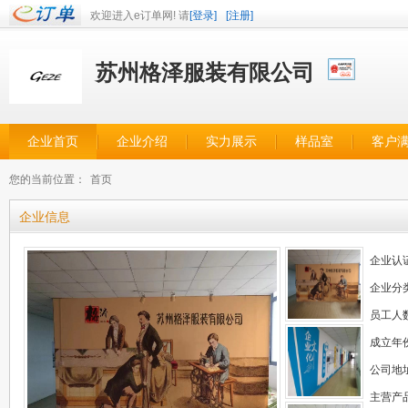
欢迎进入e订单网! 请
[登录]
[注册]
苏州格泽服装有限公司
企业首页
企业介绍
实力展示
样品室
客户
您的当前位置：
首页
企业信息
企业认
企业分
员工人
成立年
公司地
主营产