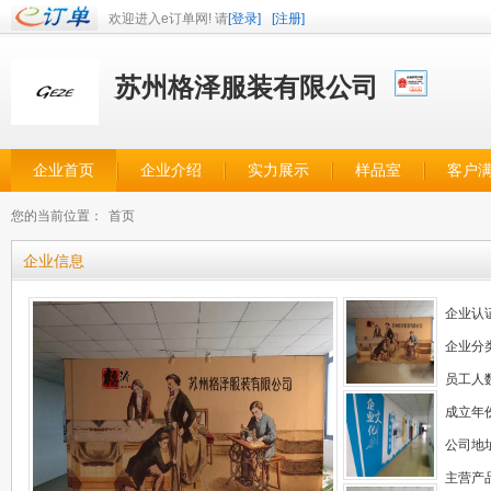
欢迎进入e订单网! 请
[登录]
[注册]
苏州格泽服装有限公司
企业首页
企业介绍
实力展示
样品室
客户
您的当前位置：
首页
企业信息
企业认
企业分
员工人
成立年
公司地
主营产