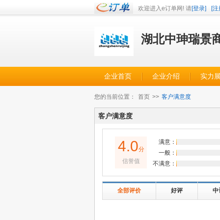
欢迎进入e订单网! 请
[登录]
[注
湖北中珅瑞景
企业首页
企业介绍
实力
您的当前位置：
首页
>>
客户满意度
客户满意度
4.0
满意：
分
一般：
信誉值
不满意：
全部评价
好评
中