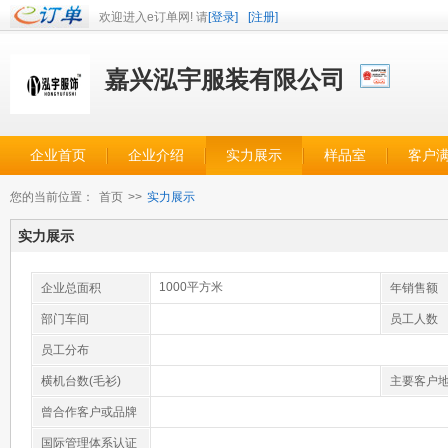
欢迎进入e订单网! 请
[登录]
[注册]
嘉兴泓宇服装有限公司
企业首页
企业介绍
实力展示
样品室
客户
您的当前位置：
首页
>>
实力展示
实力展示
1000平方米
企业总面积
年销售额
部门车间
员工人数
员工分布
横机台数(毛衫)
主要客户
曾合作客户或品牌
国际管理体系认证