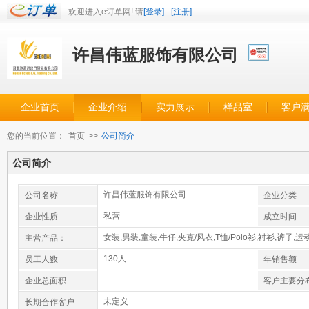
欢迎进入e订单网! 请
[登录]
[注册]
许昌伟蓝服饰有限公司
企业首页
企业介绍
实力展示
样品室
客户
您的当前位置：
首页
>>
公司简介
公司简介
许昌伟蓝服饰有限公司
公司名称
企业分类
私营
企业性质
成立时间
女装,男装,童装,牛仔,夹克/风衣,T恤/Polo衫,衬衫,裤子,
主营产品：
130人
员工人数
年销售额
企业总面积
客户主要分
未定义
长期合作客户