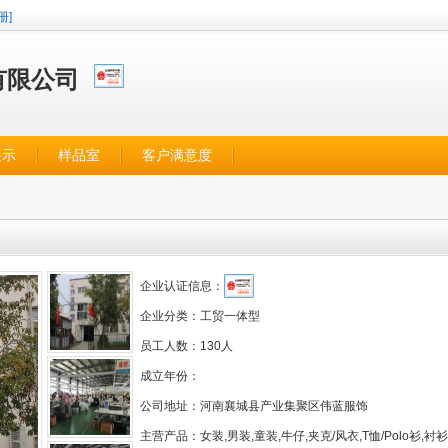
册]
有限公司
展示
样品室
客户满意度
企业认证信息：
企业分类：
工贸一体型
员工人数：
130人
成立年份：
公司地址：
河南襄城县产业集聚区伟蓝服饰
主营产品：
女装,男装,童装,牛仔,夹克/风衣,T恤/Polo衫,衬衫