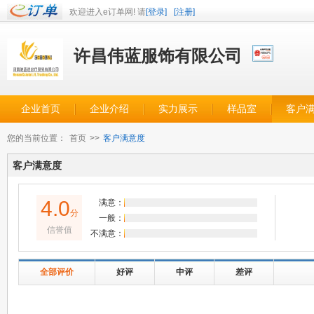
欢迎进入e订单网! 请
[登录]
[注册]
许昌伟蓝服饰有限公司
企业首页
企业介绍
实力展示
样品室
客户
您的当前位置：
首页
>>
客户满意度
客户满意度
4.0
满意：
分
一般：
信誉值
不满意：
全部评价
好评
中评
差评