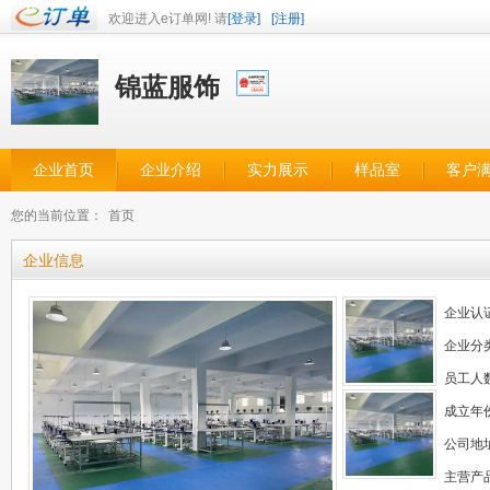
欢迎进入e订单网! 请
[登录]
[注册]
锦蓝服饰
企业首页
企业介绍
实力展示
样品室
客户
您的当前位置：
首页
企业信息
企业认
企业分
员工人
成立年
公司地
主营产