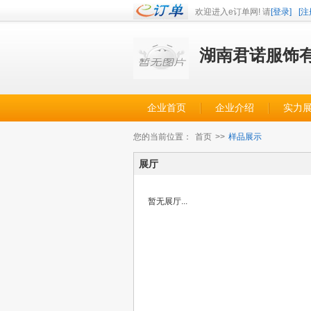
欢迎进入e订单网! 请
[登录]
[注
湖南君诺服饰
企业首页
企业介绍
实力
您的当前位置：
首页
>>
样品展示
展厅
暂无展厅...