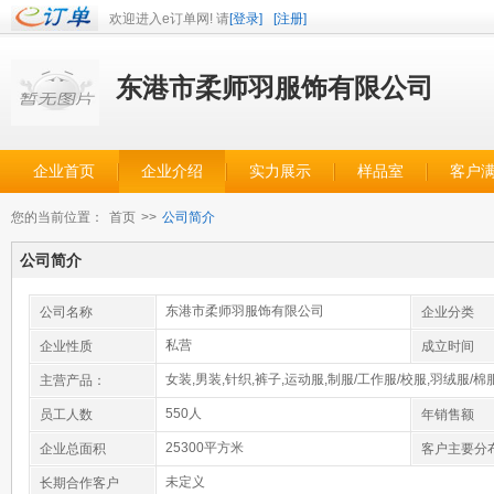
欢迎进入e订单网! 请
[登录]
[注册]
东港市柔师羽服饰有限公司
企业首页
企业介绍
实力展示
样品室
客户
您的当前位置：
首页
>>
公司简介
公司简介
东港市柔师羽服饰有限公司
公司名称
企业分类
私营
企业性质
成立时间
女装,男装,针织,裤子,运动服,制服/工作服/校服,羽绒服/棉
主营产品：
550人
员工人数
年销售额
25300平方米
企业总面积
客户主要分
未定义
长期合作客户