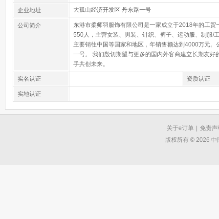
大孤山经济开发区 丹东路一号
企业地址
东港市柔师羽服饰有限公司是一家成立于2018年的工贸
公司简介
550人，主营女装、男装、针织、裤子、运动服、制服/
主要销往中国等国家和地区，年销售额达到4000万元。
一号。 我们殷切期望与更多的国内外客商建立长期友好
手共创未来。
实名认证
资质认证
实地认证
关于e订单
|
免责声
版权所有 © 2026 中