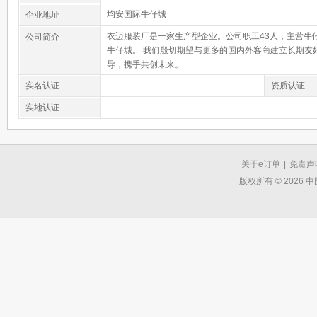
均安国际牛仔城
企业地址
衣迈服装厂是一家生产型企业。公司职工43人，主营牛
公司简介
牛仔城。 我们殷切期望与更多的国内外客商建立长期友
导，携手共创未来。
实名认证
资质认证
实地认证
关于e订单
|
免责声
版权所有 © 2026 中