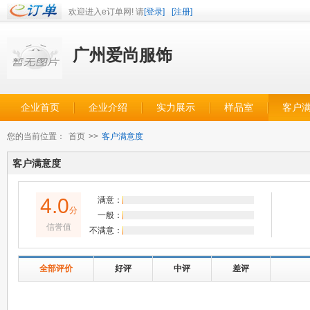
欢迎进入e订单网! 请
[登录]
[注册]
广州爱尚服饰
企业首页
企业介绍
实力展示
样品室
客户
您的当前位置：
首页
>>
客户满意度
客户满意度
4.0
满意：
分
一般：
信誉值
不满意：
全部评价
好评
中评
差评