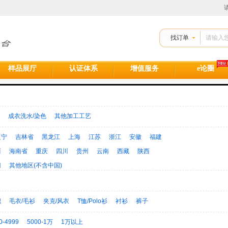
找订单
样品展厅
认证体系
增值服务
e论圈
成衣洗水/染色
其他加工工艺
辽宁
吉林省
黑龙江
上海
江苏
浙江
安徽
福建
西
海南省
重庆
四川
贵州
云南
西藏
陕西
门
其他地区(不含中国)
织
毛衣/毛衫
夹克/风衣
T恤/Polo衫
衬衫
裤子
/棉服
帽子/包袋
孕妇装
连衣裙
婚纱/礼服
泳衣
0-4999
5000-1万
1万以上