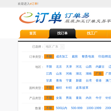
欢迎进入
e订单
!
首页
找订单
找工厂
已选择：
地区:广东
不限
成衣加工
裁剪
整烫/包装
印花/绣花
订单类型：
不限
北京
天津
河北
山西
内蒙古
地区：
江西
山东
河南
湖北
湖南
广东
广
甘肃
青海
宁夏
新疆
台湾
香港
澳
不限
梭织
针织
皮革/皮草
面料类型：
不限
女装
男装
童装
内衣
牛仔
针
产品类型：
运动服
制服/工作服/校服
特种服装
羽绒服
不限
500以内
500-999
1000-1999
200
数量：