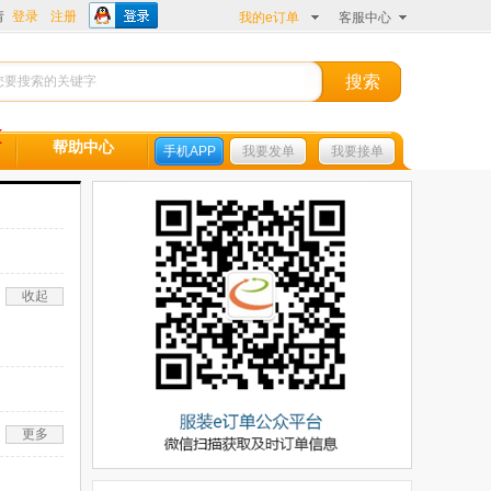
请
登录
注册
我的e订单
客服中心
帮助中心
手机APP
我要发单
我要接单
收起
更多