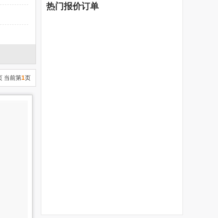
热门报价订单
页 当前第
1
页