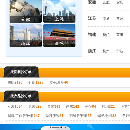
安徽
合肥
安庆
江苏
南通
常州
福建
厦门
莆田
浙江
杭州
宁波
按面料找订单
梭织
2126
针织
1223
皮革/皮草
46
按产品找订单
女装
1094
男装
528
童装
341
内衣
142
牛仔
84
针织
221
毛衣/
制服/工作服/校服
147
特种服装
51
羽绒服/棉服
85
帽子/包袋
38
孕妇
整烫/包装
0
印花/绣花
5
成衣洗水/染色
0
其他加工工艺
24