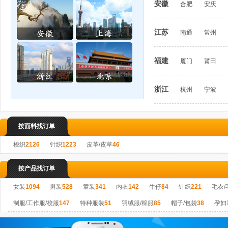
安徽
合肥
安庆
江苏
南通
常州
福建
厦门
莆田
浙江
杭州
宁波
按面料找订单
梭织
2126
针织
1223
皮革/皮草
46
按产品找订单
女装
1094
男装
528
童装
341
内衣
142
牛仔
84
针织
221
毛衣/
制服/工作服/校服
147
特种服装
51
羽绒服/棉服
85
帽子/包袋
38
孕妇
整烫/包装
0
印花/绣花
5
成衣洗水/染色
0
其他加工工艺
24