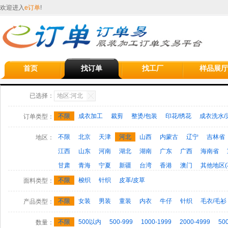
欢迎进入
e订单
!
首页
找订单
找工厂
样品展厅
已选择：
地区:河北
不限
成衣加工
裁剪
整烫/包装
印花/绣花
成衣洗水/
订单类型：
不限
北京
天津
河北
山西
内蒙古
辽宁
吉林省
地区：
江西
山东
河南
湖北
湖南
广东
广西
海南省
甘肃
青海
宁夏
新疆
台湾
香港
澳门
其他地区(
不限
梭织
针织
皮革/皮草
面料类型：
不限
女装
男装
童装
内衣
牛仔
针织
毛衣/毛衫
产品类型：
运动服
制服/工作服/校服
特种服装
羽绒服/棉服
帽子/
不限
500以内
500-999
1000-1999
2000-4999
50
数量：