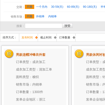
西装
其他
裁剪
整烫/包装
印花/绣花
成衣洗水/染色
不限
一个月内
30-59(天)
60-89(天)
90-180(天)
半
交期：
不限
外销单
内销单
销售市场：
搜索：
排序方式：
发布时间
截止时间
订单数量
男款连帽冲锋衣外套
男款休闲衬
订单类型：成衣加工
订单类型：
成衣加工类型：清加工单
成衣加工类
面料类型：梭织
面料类型：
销售市场：内销单
销售市场：
订单数量：1300件
订单数量：1
发单企业地区：浙江
发单企业地