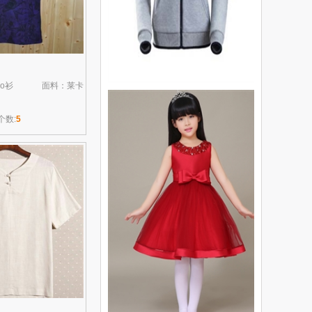
lo衫
面料：莱卡
个数:
5