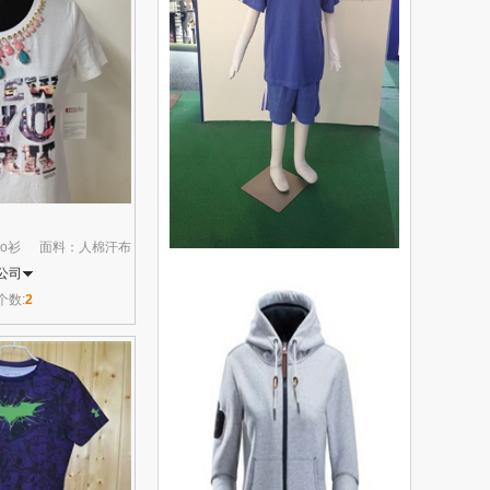
lo衫
面料：人棉汗布
公司
个数:
2