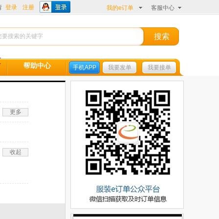
请
登录
注册
我的e订单
客服中心
帮助中心
手机APP
我要发单
我要接单
更多
收起
羊绒大衣
针织服装
JJ02
校服
卫衣