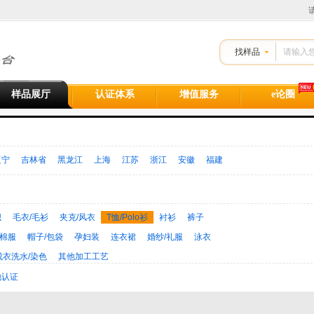
找样品
样品展厅
认证体系
增值服务
e论圈
辽宁
吉林省
黑龙江
上海
江苏
浙江
安徽
福建
西
海南省
重庆
四川
贵州
云南
西藏
陕西
门
其他地区(不含中国)
织
毛衣/毛衫
夹克/风衣
T恤/Polo衫
衬衫
裤子
/棉服
帽子/包袋
孕妇装
连衣裙
婚纱/礼服
泳衣
成衣洗水/染色
其他加工工艺
地认证