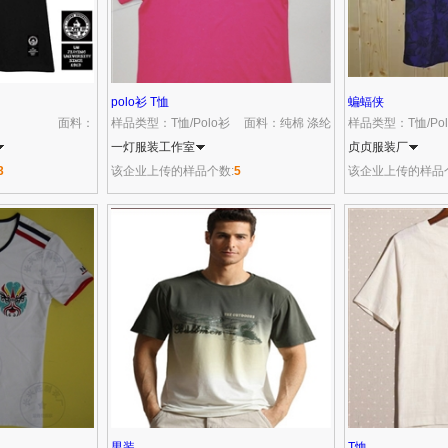
polo衫 T恤
蝙蝠侠
面料：
样品类型：T恤/Polo衫
面料：纯棉 涤纶
样品类型：T恤/Po
一灯服装工作室
贞贞服装厂
3
该企业上传的样品个数:
5
该企业上传的样品
男装
T恤