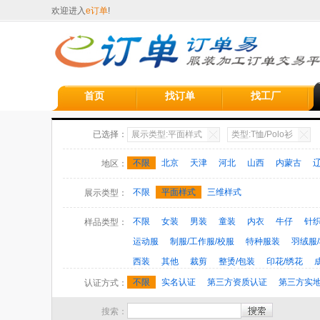
欢迎进入
e订单
!
首页
找订单
找工厂
已选择：
展示类型:平面样式
类型:T恤/Polo衫
不限
北京
天津
河北
山西
内蒙古
地区：
江西
山东
河南
湖北
湖南
广东
广
不限
平面样式
三维样式
展示类型：
甘肃
青海
宁夏
新疆
台湾
香港
澳
不限
女装
男装
童装
内衣
牛仔
针
样品类型：
运动服
制服/工作服/校服
特种服装
羽绒服
西装
其他
裁剪
整烫/包装
印花/绣花
不限
实名认证
第三方资质认证
第三方实
认证方式：
搜索：