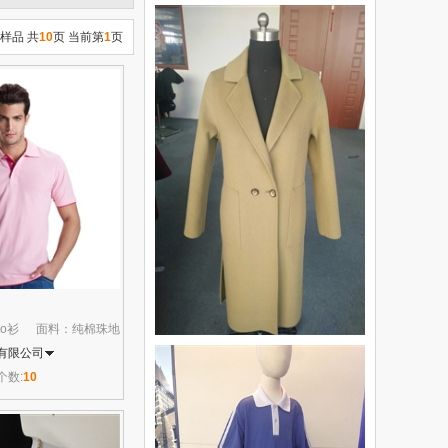
样品 共
10
页 当前第
1
页
lo衫
面料：纯棉珠地
有限公司
个数:
10