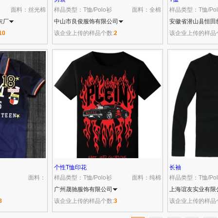
面料：丝光棉
样品类型：T恤/Polo衫
面料：全棉
样品类型：T恤/Po
衣厂
中山市良俊服饰有限公司
安徽省潜山县恒田
10
该企业上传的样品个数:
2
该企业上传的样品
个性T恤印花
长袖
面料：
样品类型：T恤/Polo衫
面料：纯棉
样品类型：T恤/Po
广州晟驰服饰有限公司
上海谊友实业有限
8
该企业上传的样品个数:
3
该企业上传的样品